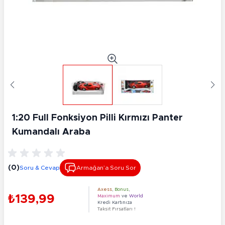
1:20 Full Fonksiyon Pilli Kırmızı Panter
Kumandalı Araba
(0)
Soru & Cevap
Armağan’a Soru Sor
Axess
,
Bonus
,
₺139,99
Maximum
ve
World
Kredi Kartınıza
Taksit Fırsatları !