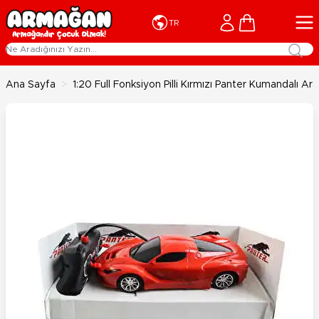
İçeriğe geç
Cart
TR
Ana Sayfa
>
1:20 Full Fonksiyon Pilli Kırmızı Panter Kumandalı Ar