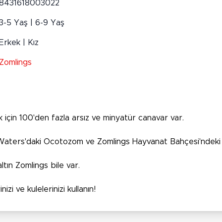
8431618003022
3-5 Yaş | 6-9 Yaş
Erkek | Kız
Zomlings
için 100'den fazla arsız ve minyatür canavar var.
 Waters'daki Ocotozom ve Zomlings Hayvanat Bahçesi'ndeki Z
tın Zomlings bile var.
i ve kulelerinizi kullanın!