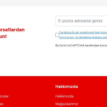
E-posta Adresiniz
ırsatlardan
Tarafıma ticari elektronik ileti 
un!
veriyorum. Aydınlatma metnini o
Bu form reCAPTCHA tarafından koru
Hakkımızda
orular
Hakkımızda
ası
Mağazalarımız