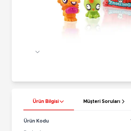
Nerf
Hayvan Figürler
Silahlar
Çeşitli Figürler
Silah Setleri
Koleksiyon Figürler
Kılıç Setleri
Elektronik Ürünler
Ok Setleri
Çeşitli Elektronik Ürünler
Ürün Bilgisi
Müşteri Soruları
Ürün Kodu