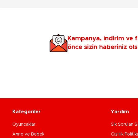
Kampanya, indirim ve f
önce sizin haberiniz ols
Kategoriler
Yardım
Oyuncaklar
Sık Sorulan S
Anne ve Bebek
Gizlilik Politik