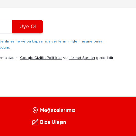
Üye Ol
gönderilmesine ve bu kapsamda verilerimin işlenmesine onay
kudum.
nmaktadır -
Google Gizlilik Politikası
ve
Hizmet Şartları
geçerlidir.
Mağazalarımız
Bize Ulaşın