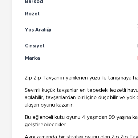
Barkod
Rozet
Yaş Aralığı
Cinsiyet
Marka
Zıp Zıp Tavşan’ın yenilenen yüzü ile tanışmaya ha
Sevimli küçük tavşanlar en tepedeki lezzetli havu
açılabilir, tavşanlardan biri içine düşebilir ve yo
ulaşan oyunu kazanır..
Bu eğlenceli kutu oyunu 4 yaşından 99 yaşına ka
geliştirebilecekler.
Aynı zamanda bir strateji oyunu olan Zıp Zıp Tav