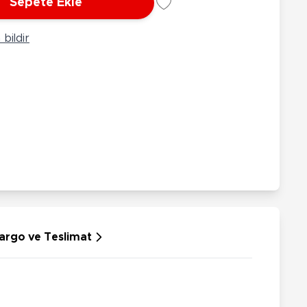
Sepete Ekle
rünleri
Çeşitli Peluşlar
ülü Araçlar
bildir
aykay - Paten - Scooter
sikletler
oruyucu Ekipmanlar
niz - Havuz Ürünleri
ahçe Oyuncakları
or Ürünleri
dallı Araçlar
n Git Araçlar
allanan Oyuncaklar
u Tabancaları
argo ve Teslimat