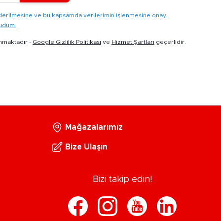
gönderilmesine ve bu kapsamda verilerimin işlenmesine onay
kudum.
nmaktadır -
Google Gizlilik Politikası
ve
Hizmet Şartları
geçerlidir.
Mağazalarımız
Bize Ulaşın
Bizi takip edin!