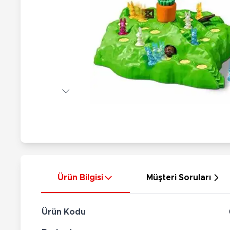
Nerf
Hayvan Figürler
Silahlar
Çeşitli Figürler
Silah Setleri
Koleksiyon Figürler
Kılıç Setleri
Elektronik Ürünler
Ok Setleri
Çeşitli Elektronik Ürünler
Ürün Bilgisi
Müşteri Soruları
Ürün Kodu