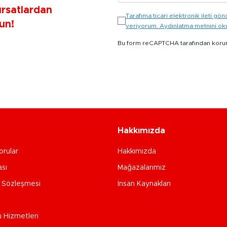
ırsatlardan
Tarafıma ticari elektronik ileti 
un!
veriyorum. Aydınlatma metnini o
Bu form reCAPTCHA tarafından koru
Hakkımızda
orular
Hakkımızda
ası
Mağazalarımız
e Sözleşmesi
İnsan Kaynakları
u Hizmetleri