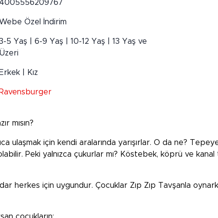
4005556209767
Webe Özel İndirim
3-5 Yaş | 6-9 Yaş | 10-12 Yaş | 13 Yaş ve
Üzeri
Erkek | Kız
Ravensburger
zır mısın?
ca ulaşmak için kendi aralarında yarışırlar. O da ne? Tepeye
k olabilir. Peki yalnızca çukurlar mı? Köstebek, köprü ve kana
dar herkes için uygundur. Çocuklar Zıp Zıp Tavşanla oynar
şan çocukların;