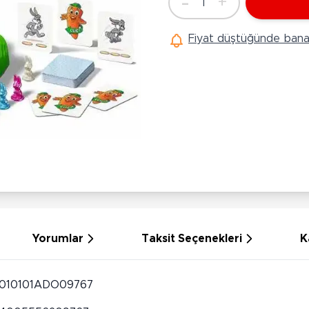
-
+
1
Ü
Adet
Hobi Oyuncakları
Anne Bebek Oyuncakları
Ak
Fiyat düştüğünde bana 
Maketler
K
Aktivite Masaları
Sihirbazlık Setleri
Bi
Oyun Halısı
Puzzlelar
K
Dönence ve Projektörler
Çeşitli Eğlence Oyuncakları
De
Dişlik ve Çıngıraklar
El İşi Setleri
B
Beslenme Gereçleri
Slime
Sp
Yürüme Arkadaşı
Pe
Bebek Oyuncakları
Bi
Bebek Araç Gereçleri
S
Banyo Oyuncakları
S
Yorumlar
Taksit Seçenekleri
K
010101ADO09767