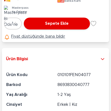
Banka Kartı
Masterpass
ile Ödeme
-
+
1
Sepete Ekle
Adet
Fiyat düştüğünde bana bildir
Ürün Bilgisi
Ürün Kodu
010101FEN04077
Barkod
8693830040777
Yaş Aralığı
1-2 Yaş
Cinsiyet
Erkek | Kız