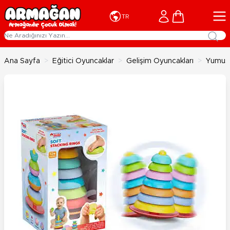
İçeriğe geç
Cart
TR
Ana Sayfa
>
Eğitici Oyuncaklar
>
Gelişim Oyuncakları
>
Yumuşa