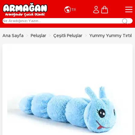
İçeriğe geç
Cart
TR
Ana Sayfa
>
Peluşlar
>
Çeşitli Peluşlar
>
Yummy Yummy Tırtıl 