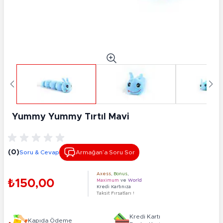
Yummy Yummy Tırtıl Mavi
(0)
Soru & Cevap
Armağan’a Soru Sor
Axess
,
Bonus
,
₺150,00
Maximum
ve
World
Kredi Kartınıza
Taksit Fırsatları !
Kredi Kartı
Kapıda Ödeme