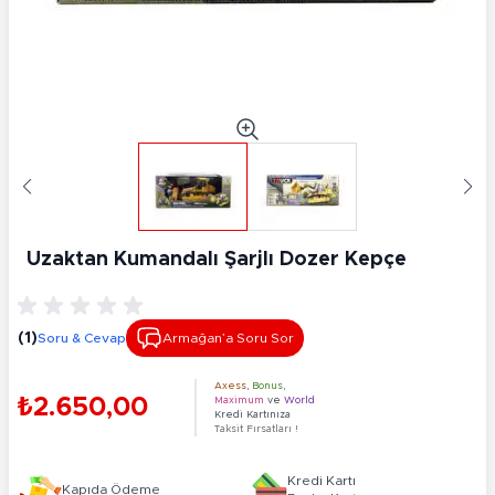
Uzaktan Kumandalı Şarjlı Dozer Kepçe
(1)
Soru & Cevap
Armağan’a Soru Sor
Axess
,
Bonus
,
₺2.650,00
Maximum
ve
World
Kredi Kartınıza
Taksit Fırsatları !
Kredi Kartı
Kapıda Ödeme