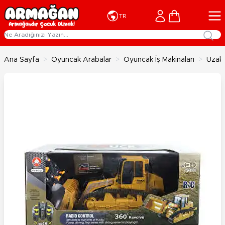
İçeriğe geç
Cart
TR
Ana Sayfa
>
Oyuncak Arabalar
>
Oyuncak İş Makinaları
>
Uzakt