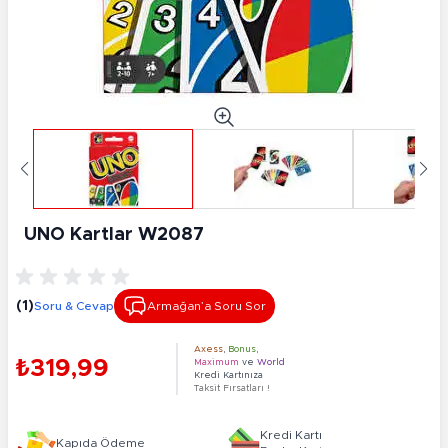
UNO Kartlar W2087
(1)
Soru & Cevap
Armağan’a Soru Sor
Axess
,
Bonus
,
₺319,99
Maximum
ve
World
Kredi Kartınıza
Taksit Fırsatları !
Kredi Kartı
Kapıda Ödeme