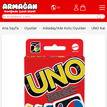
İçeriğe geç
Cart
TR
Ana Sayfa
>
Oyunlar
>
Arkadaş/Aile Kutu Oyunları
>
UNO Kart