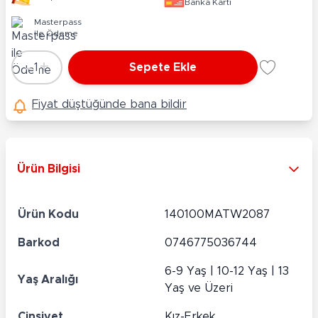
Banka Kartı
Masterpass
ile Ödeme
-
+
1
Sepete Ekle
Adet
Fiyat düştüğünde bana bildir
Ürün Bilgisi
Ürün Kodu
140100MATW2087
Barkod
0746775036744
6-9 Yaş | 10-12 Yaş | 13
Yaş Aralığı
Yaş ve Üzeri
Cinsiyet
Kız-Erkek