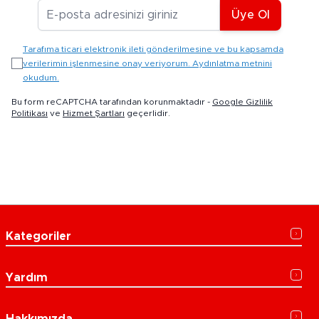
E-posta Adresiniz
Üye Ol
Tarafıma ticari elektronik ileti gönderilmesine ve bu kapsamda
verilerimin işlenmesine onay veriyorum. Aydınlatma metnini
okudum.
Bu form reCAPTCHA tarafından korunmaktadır -
Google Gizlilik
Politikası
ve
Hizmet Şartları
geçerlidir.
Kategoriler
Yardım
Hakkımızda