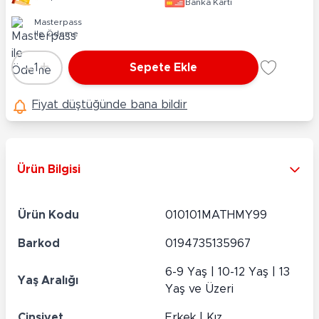
Banka Kartı
Masterpass
ile Ödeme
-
+
1
Sepete Ekle
Adet
Fiyat düştüğünde bana bildir
Ürün Bilgisi
Ürün Kodu
010101MATHMY99
Barkod
0194735135967
6-9 Yaş | 10-12 Yaş | 13
Yaş Aralığı
Yaş ve Üzeri
Cinsiyet
Erkek | Kız