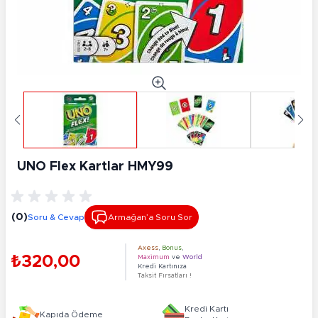
UNO Flex Kartlar HMY99
(0)
Soru & Cevap
Armağan’a Soru Sor
Axess
,
Bonus
,
₺320,00
Maximum
ve
World
Kredi Kartınıza
Taksit Fırsatları !
Kredi Kartı
Kapıda Ödeme