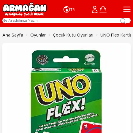
İçeriğe geç
Cart
TR
Ana Sayfa
>
Oyunlar
>
Çocuk Kutu Oyunları
>
UNO Flex Kartl