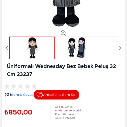
Üniformalı Wednesday Bez Bebek Peluş 32
Cm 23237
(0)
Soru & Cevap
Armağan’a Soru Sor
Axess
,
Bonus
,
₺850,00
Maximum
ve
World
Kredi Kartınıza
Taksit Fırsatları !