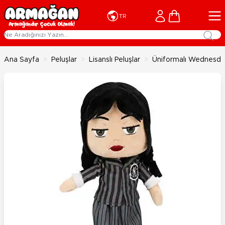
İçeriğe geç
Cart
TR
Ana Sayfa
>
Peluşlar
>
Lisanslı Peluşlar
>
Üniformalı Wednesda