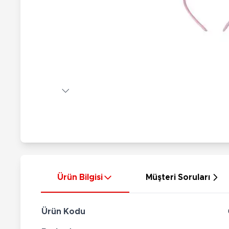
Nerf
Hayvan Figürler
Silahlar
Çeşitli Figürler
Silah Setleri
Koleksiyon Figürler
Kılıç Setleri
Elektronik Ürünler
Ok Setleri
Çeşitli Elektronik Ürünler
Ürün Bilgisi
Müşteri Soruları
Ürün Kodu