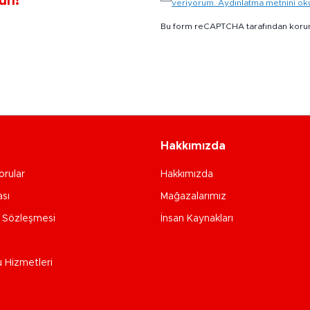
un!
veriyorum. Aydınlatma metnini o
Bu form reCAPTCHA tarafından koru
Hakkımızda
orular
Hakkımızda
ası
Mağazalarımız
e Sözleşmesi
İnsan Kaynakları
u Hizmetleri