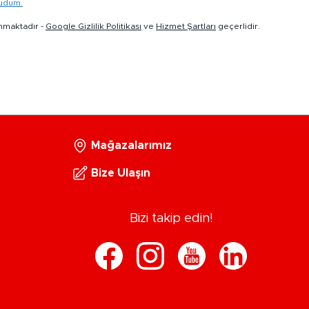
kudum.
nmaktadır -
Google Gizlilik Politikası
ve
Hizmet Şartları
geçerlidir.
Mağazalarımız
Bize Ulaşın
Bizi takip edin!