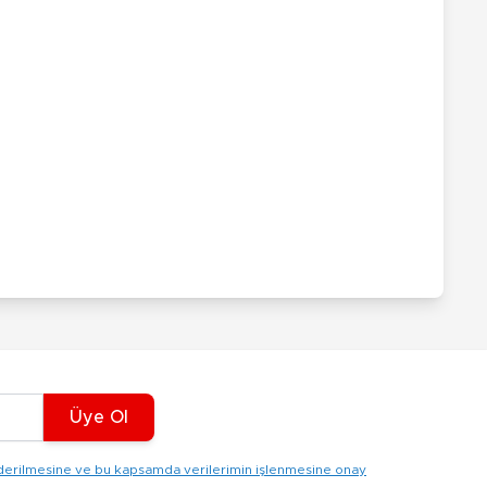
Üye Ol
gönderilmesine ve bu kapsamda verilerimin işlenmesine onay