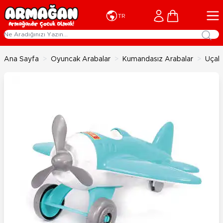
İçeriğe geç
Cart
TR
Ana Sayfa
>
Oyuncak Arabalar
>
Kumandasız Arabalar
>
Uçak