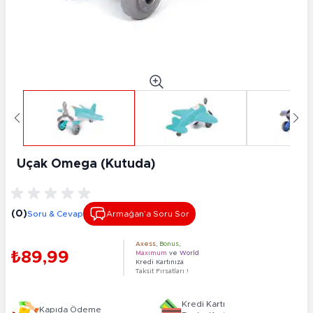
Uçak Omega (Kutuda)
(0)
Soru & Cevap
Armağan’a Soru Sor
Axess
,
Bonus
,
₺89,99
Maximum
ve
World
Kredi Kartınıza
Taksit Fırsatları !
Kredi Kartı
Kapıda Ödeme