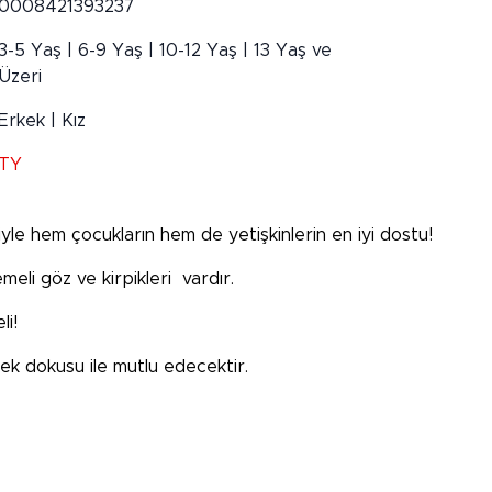
0008421393237
3-5 Yaş | 6-9 Yaş | 10-12 Yaş | 13 Yaş ve
Üzeri
Erkek | Kız
TY
riyle hem çocukların hem de yetişkinlerin en iyi dostu!
eli göz ve kirpikleri vardır.
li!
k dokusu ile mutlu edecektir.