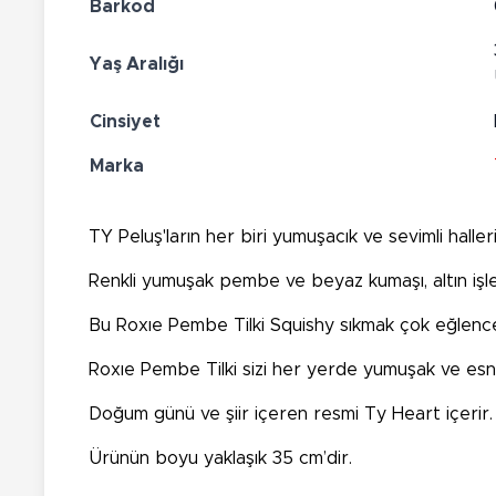
Barkod
Yaş Aralığı
Cinsiyet
Marka
TY Peluş'ların her biri yumuşacık ve sevimli halle
Renkli yumuşak pembe ve beyaz kumaşı, altın işlem
Bu
Roxıe Pembe Tilki Squishy sıkmak
çok eğlence
Roxıe Pembe Tilki
sizi her yerde yumuşak ve esne
Doğum günü ve şiir içeren resmi Ty Heart içerir.
Ürünün boyu yaklaşık 35 cm’dir.