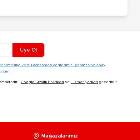
Üye Ol
gönderilmesine ve bu kapsamda verilerimin işlenmesine onay
kudum.
nmaktadır -
Google Gizlilik Politikası
ve
Hizmet Şartları
geçerlidir.
Mağazalarımız