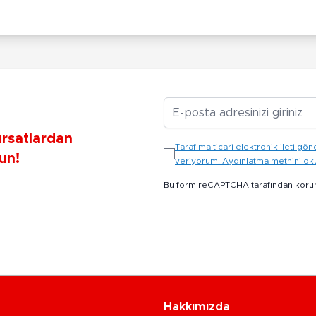
E-posta Adresiniz
ırsatlardan
Tarafıma ticari elektronik ileti 
un!
veriyorum. Aydınlatma metnini o
Bu form reCAPTCHA tarafından koru
Hakkımızda