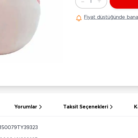
-
+
1
Ü
Adet
Hobi Oyuncakları
Anne Bebek Oyuncakları
Ak
Fiyat düştüğünde bana 
Maketler
K
Aktivite Masaları
Sihirbazlık Setleri
Bi
Oyun Halısı
Puzzlelar
K
Dönence ve Projektörler
Çeşitli Eğlence Oyuncakları
De
Dişlik ve Çıngıraklar
El İşi Setleri
B
Beslenme Gereçleri
Slime
Sp
Yürüme Arkadaşı
Pe
Bebek Oyuncakları
Bi
Bebek Araç Gereçleri
S
Banyo Oyuncakları
S
Yorumlar
Taksit Seçenekleri
K
150079TY39323