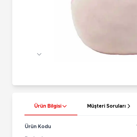
Nerf
Hayvan Figürler
Silahlar
Çeşitli Figürler
Silah Setleri
Koleksiyon Figürler
Kılıç Setleri
Elektronik Ürünler
Ok Setleri
Çeşitli Elektronik Ürünler
Ürün Bilgisi
Müşteri Soruları
Ürün Kodu