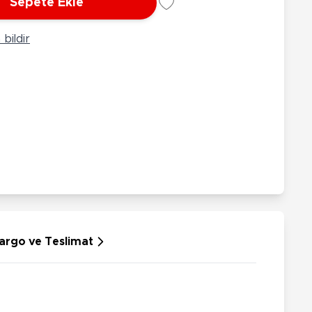
Sepete Ekle
rünleri
Çeşitli Peluşlar
ülü Araçlar
bildir
aykay - Paten - Scooter
sikletler
oruyucu Ekipmanlar
niz - Havuz Ürünleri
ahçe Oyuncakları
or Ürünleri
dallı Araçlar
n Git Araçlar
allanan Oyuncaklar
u Tabancaları
argo ve Teslimat