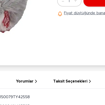
-
+
1
Ü
Adet
Hobi Oyuncakları
Anne Bebek Oyuncakları
Ak
Fiyat düştüğünde bana 
Maketler
K
Aktivite Masaları
Sihirbazlık Setleri
Bi
Oyun Halısı
Puzzlelar
K
Dönence ve Projektörler
Çeşitli Eğlence Oyuncakları
De
Dişlik ve Çıngıraklar
El İşi Setleri
B
Beslenme Gereçleri
Slime
Sp
Yürüme Arkadaşı
Pe
Bebek Oyuncakları
Bi
Bebek Araç Gereçleri
S
Banyo Oyuncakları
S
Yorumlar
Taksit Seçenekleri
150079TY42558