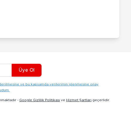
Üye Ol
gönderilmesine ve bu kapsamda verilerimin işlenmesine onay
kudum.
nmaktadır -
Google Gizlilik Politikası
ve
Hizmet Şartları
geçerlidir.