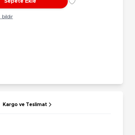
Sepete Ekle
rünleri
Çeşitli Peluşlar
ülü Araçlar
bildir
aykay - Paten - Scooter
sikletler
oruyucu Ekipmanlar
niz - Havuz Ürünleri
ahçe Oyuncakları
or Ürünleri
dallı Araçlar
n Git Araçlar
allanan Oyuncaklar
u Tabancaları
Kargo ve Teslimat