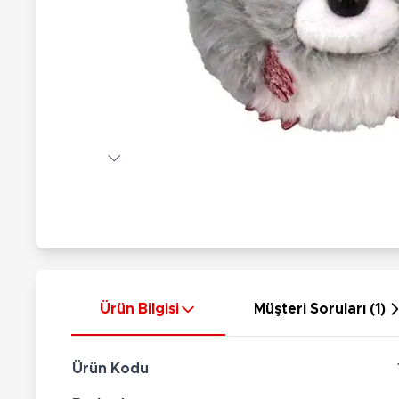
Nerf
Hayvan Figürler
Silahlar
Çeşitli Figürler
Silah Setleri
Koleksiyon Figürler
Kılıç Setleri
Elektronik Ürünler
Ok Setleri
Çeşitli Elektronik Ürünler
Ürün Bilgisi
Müşteri Soruları (1)
Ürün Kodu