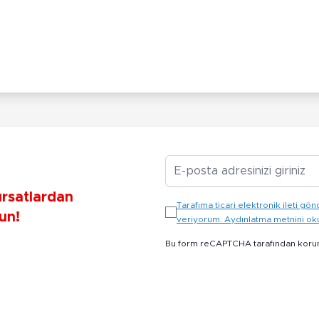
E-posta Adresiniz
ırsatlardan
Tarafıma ticari elektronik ileti 
un!
veriyorum. Aydınlatma metnini o
Bu form reCAPTCHA tarafından koru