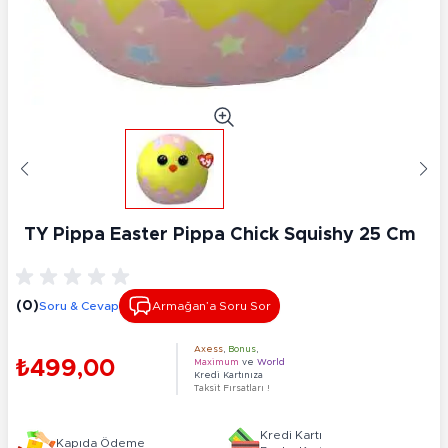
TY Pippa Easter Pippa Chick Squishy 25 Cm
(0)
Soru & Cevap
Armağan’a Soru Sor
Axess
,
Bonus
,
₺499,00
Maximum
ve
World
Kredi Kartınıza
Taksit Fırsatları !
Kredi Kartı
Kapıda Ödeme