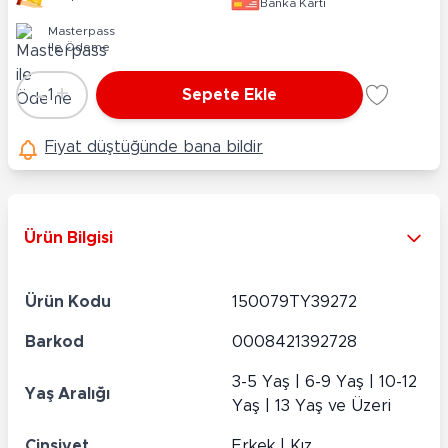
Banka Kartı
Masterpass
ile Ödeme
-
+
1
Sepete Ekle
Adet
Fiyat düştüğünde bana bildir
Ürün Bilgisi
Ürün Kodu
150079TY39272
Barkod
0008421392728
3-5 Yaş | 6-9 Yaş | 10-12
Yaş Aralığı
Yaş | 13 Yaş ve Üzeri
Cinsiyet
Erkek | Kız