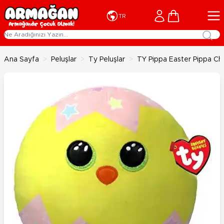
İçeriğe geç
Cart
TR
Ana Sayfa
>
Peluşlar
>
Ty Peluşlar
>
TY Pippa Easter Pippa Ch