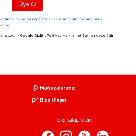
Üye Ol
gönderilmesine ve bu kapsamda verilerimin işlenmesine onay
kudum.
nmaktadır -
Google Gizlilik Politikası
ve
Hizmet Şartları
geçerlidir.
Mağazalarımız
Bize Ulaşın
Bizi takip edin!