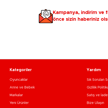
Kampanya, indirim ve f
önce sizin haberiniz ols
Kategoriler
Yardım
Oyuncaklar
Sık Sorulan S
Anne ve Bebek
Gizlilik Politik
Markalar
Satış ve İad
Yeni Ürünler
Bize Ulaşın