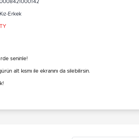
0008421000142
Kız-Erkek
TY
rde seninle!
ün alt kısmı ile ekranını da silebilirsin.
k!