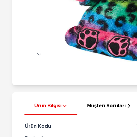
Nerf
Hayvan Figürler
Silahlar
Çeşitli Figürler
Silah Setleri
Koleksiyon Figürler
Kılıç Setleri
Elektronik Ürünler
Ok Setleri
Çeşitli Elektronik Ürünler
Ürün Bilgisi
Müşteri Soruları
Ürün Kodu