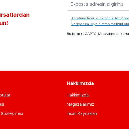
E-posta Adresiniz
ırsatlardan
Tarafıma ticari elektronik ileti 
un!
veriyorum. Aydınlatma metnini o
Bu form reCAPTCHA tarafından koru
Hakkımızda
orular
Hakkımızda
ası
Mağazalarımız
e Sözleşmesi
İnsan Kaynakları