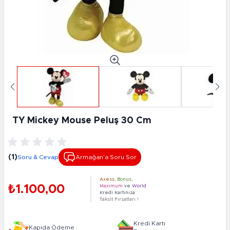
TY Mickey Mouse Peluş 30 Cm
(1)
Soru & Cevap
Armağan’a Soru Sor
Axess
,
Bonus
,
₺1.100,00
Maximum
ve
World
Kredi Kartınıza
Taksit Fırsatları !
Kredi Kartı
Kapıda Ödeme