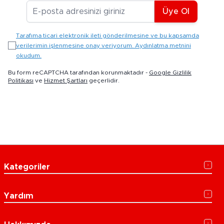
E-posta Adresiniz
Üye Ol
Tarafıma ticari elektronik ileti gönderilmesine ve bu kapsamda
verilerimin işlenmesine onay veriyorum. Aydınlatma metnini
okudum.
Bu form reCAPTCHA tarafından korunmaktadır -
Google Gizlilik
Politikası
ve
Hizmet Şartları
geçerlidir.
Kategoriler
Yardım