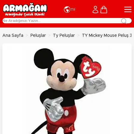
İçeriğe geç
Cart
TR
Ana Sayfa
>
Peluşlar
>
Ty Peluşlar
>
TY Mickey Mouse Peluş 