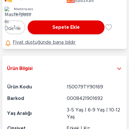
Banka Kartı
Masterpass
ile Ödeme
-
+
1
Sepete Ekle
Adet
Fiyat düştüğünde bana bildir
Ürün Bilgisi
Ürün Kodu
150079TY90169
Barkod
0008421901692
3-5 Yaş | 6-9 Yaş | 10-12
Yaş Aralığı
Yaş
Cinsiyet
Erkek | Kız