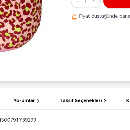
-
+
1
Ü
Adet
Hobi Oyuncakları
Anne Bebek Oyuncakları
Ak
Fiyat düştüğünde bana 
Maketler
K
Aktivite Masaları
Sihirbazlık Setleri
Bi
Oyun Halısı
Puzzlelar
K
Dönence ve Projektörler
Çeşitli Eğlence Oyuncakları
De
Dişlik ve Çıngıraklar
El İşi Setleri
B
Beslenme Gereçleri
Slime
Sp
Yürüme Arkadaşı
Pe
Bebek Oyuncakları
Bi
Bebek Araç Gereçleri
S
Banyo Oyuncakları
S
Yorumlar
Taksit Seçenekleri
K
150079TY39299