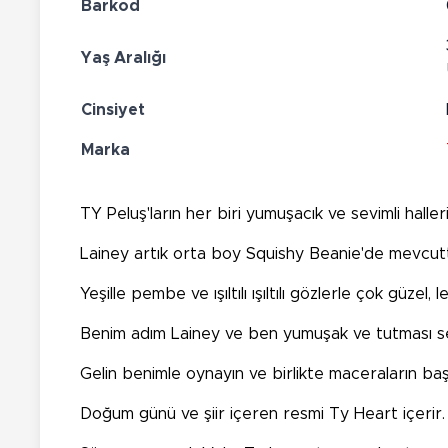
Barkod
Yaş Aralığı
Cinsiyet
Marka
TY Peluş'ların her biri yumuşacık ve sevimli halle
Lainey artık orta boy Squishy Beanie'de mevcut
Yeşille pembe ve ışıltılı ışıltılı gözlerle çok güz
Benim adım Lainey ve ben yumuşak ve tutması se
Gelin benimle oynayın ve birlikte maceraların baş
Doğum günü ve şiir içeren resmi Ty Heart içerir.