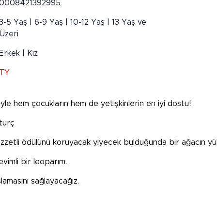
0008421392995
3-5 Yaş | 6-9 Yaş | 10-12 Yaş | 13 Yaş ve
Üzeri
Erkek | Kız
TY
riyle hem çocukların hem de yetişkinlerin en iyi dostu!
turç
el, lezzetli ödülünü koruyacak yiyecek bulduğunda bir ağacın y
vimli bir leoparım.
lamasını sağlayacağız.