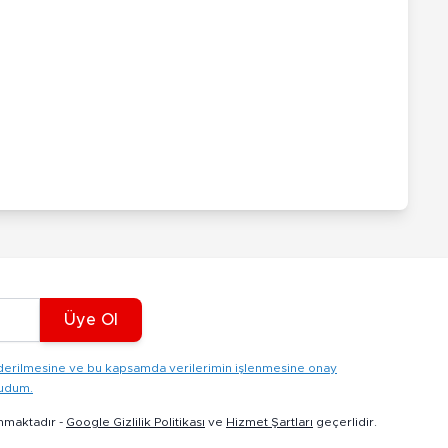
Üye Ol
gönderilmesine ve bu kapsamda verilerimin işlenmesine onay
kudum.
nmaktadır -
Google Gizlilik Politikası
ve
Hizmet Şartları
geçerlidir.