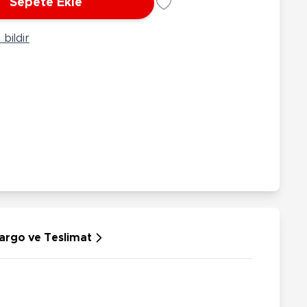
Sepete Ekle
rünleri
Çeşitli Peluşlar
ülü Araçlar
bildir
aykay - Paten - Scooter
sikletler
oruyucu Ekipmanlar
niz - Havuz Ürünleri
ahçe Oyuncakları
or Ürünleri
dallı Araçlar
n Git Araçlar
allanan Oyuncaklar
u Tabancaları
argo ve Teslimat