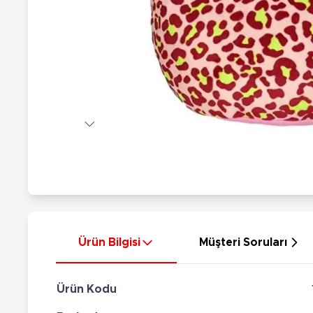
Nerf
Hayvan Figürler
Silahlar
Çeşitli Figürler
Silah Setleri
Koleksiyon Figürler
Kılıç Setleri
Elektronik Ürünler
Ok Setleri
Çeşitli Elektronik Ürünler
Ürün Bilgisi
Müşteri Soruları
Ürün Kodu