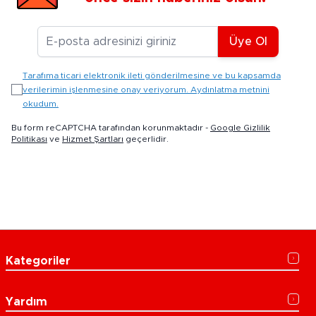
E-posta Adresiniz
Üye Ol
Tarafıma ticari elektronik ileti gönderilmesine ve bu kapsamda
verilerimin işlenmesine onay veriyorum. Aydınlatma metnini
okudum.
Bu form reCAPTCHA tarafından korunmaktadır -
Google Gizlilik
Politikası
ve
Hizmet Şartları
geçerlidir.
Kategoriler
Yardım