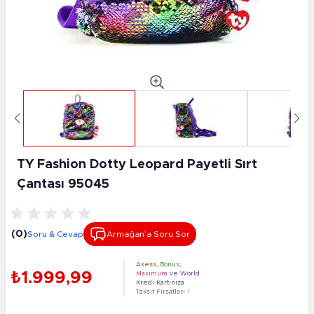
TY Fashion Dotty Leopard Payetli Sırt
Çantası 95045
(0)
Soru & Cevap
Armağan’a Soru Sor
Axess
,
Bonus
,
₺1.999,99
Maximum
ve
World
Kredi Kartınıza
Taksit Fırsatları !