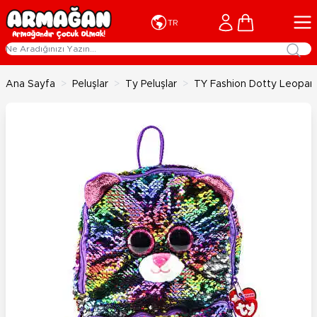
İçeriğe geç
Cart
TR
Ana Sayfa
>
Peluşlar
>
Ty Peluşlar
>
TY Fashion Dotty Leopard