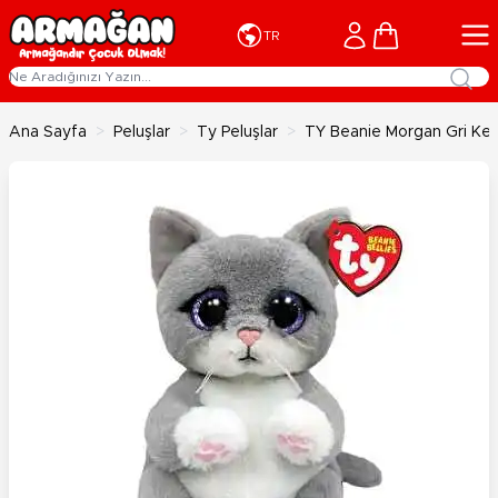
İçeriğe geç
Cart
TR
Ana Sayfa
>
Peluşlar
>
Ty Peluşlar
>
TY Beanie Morgan Gri Ke