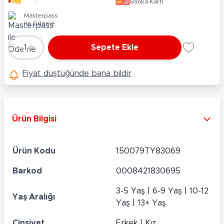
Banka Kartı
Masterpass
ile Ödeme
-
+
1
Sepete Ekle
Adet
Fiyat düştüğünde bana bildir
Ürün Bilgisi
Ürün Kodu
150079TY83069
Barkod
0008421830695
3-5 Yaş | 6-9 Yaş | 10-12
Yaş Aralığı
Yaş | 13+ Yaş
Cinsiyet
Erkek | Kız