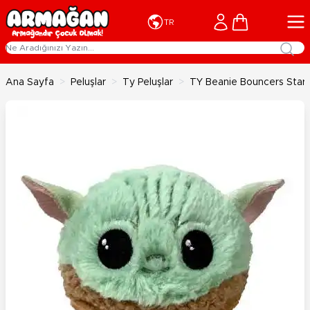
İçeriğe geç
Cart
TR
Ana Sayfa
>
Peluşlar
>
Ty Peluşlar
>
TY Beanie Bouncers Star