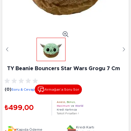
TY Beanie Bouncers Star Wars Grogu 7 Cm
(0)
Soru & Cevap
Armağan’a Soru Sor
Axess
,
Bonus
,
₺499,00
Maximum
ve
World
Kredi Kartınıza
Taksit Fırsatları !
Kredi Kartı
Kapıda Ödeme