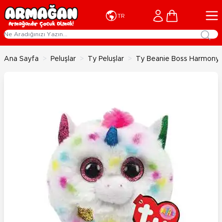
İçeriğe geç
Cart
TR
Ana Sayfa
>
Peluşlar
>
Ty Peluşlar
>
Ty Beanie Boss Harmony U