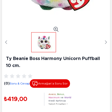
Ty Beanie Boss Harmony Unicorn Puffball
10 cm.
(0)
Soru & Cevap
Armağan’a Soru Sor
Axess
,
Bonus
,
₺419,00
Maximum
ve
World
Kredi Kartınıza
Taksit Fırsatları !