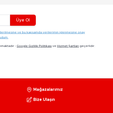
Üye Ol
gönderilmesine ve bu kapsamda verilerimin işlenmesine onay
kudum.
nmaktadır -
Google Gizlilik Politikası
ve
Hizmet Şartları
geçerlidir.
Mağazalarımız
Bize Ulaşın