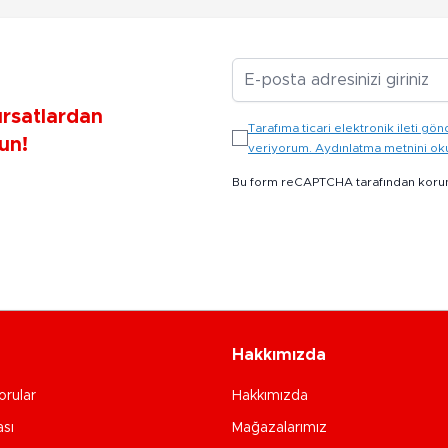
E-posta Adresiniz
ırsatlardan
Tarafıma ticari elektronik ileti 
un!
veriyorum. Aydınlatma metnini o
Bu form reCAPTCHA tarafından koru
Hakkımızda
orular
Hakkımızda
ası
Mağazalarımız