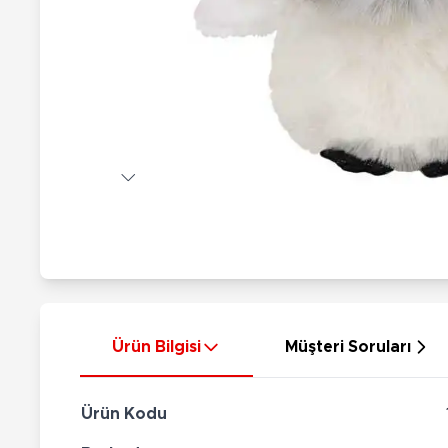
Nerf
Hayvan Figürler
Silahlar
Çeşitli Figürler
Silah Setleri
Koleksiyon Figürler
Kılıç Setleri
Elektronik Ürünler
Ok Setleri
Çeşitli Elektronik Ürünler
Ürün Bilgisi
Müşteri Soruları
Ürün Kodu