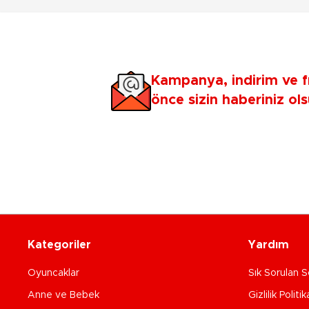
Kampanya, indirim ve f
önce sizin haberiniz ols
Kategoriler
Yardım
Oyuncaklar
Sık Sorulan S
Anne ve Bebek
Gizlilik Politik