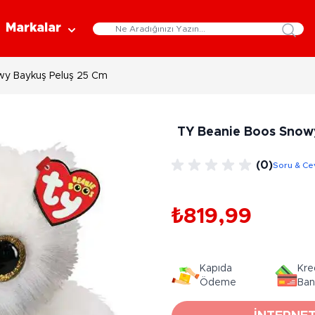
Markalar
wy Baykuş Peluş 25 Cm
Eğitici Oyuncaklar
Bebekler
Y
Bilim Setleri
Moda Bebekler
L
TY Beanie Boos Snow
Gelişim Oyuncakları
Et Bebekler
Au
Oyun Hamurları
Bez Bebekler
M
(0)
Soru & Ce
Fonksiyonlu Bebekler
Çe
Müzik Aletleri
Bebek Evleri
P
3-5 Yaş
6-9 Yaş
₺819,99
Oyuncak Bebek Aksesuarları
Oyunlar
Oyuncak Bebek Setleri
K
Pa
Arkadaş - Aile Kutu Oyunları
Kozmetik ve Aksesuar
Kapıda
Kre
Yı
Çocuk Kutu Oyunları
Ödeme
Ban
Kozmetik ve Güzellik Setleri
Eğitici Oyunlar
A
Aksesuar