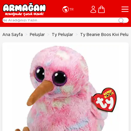
İçeriğe geç
Cart
TR
Ana Sayfa
>
Peluşlar
>
Ty Peluşlar
>
Ty Beanie Boos Kivi Pelu