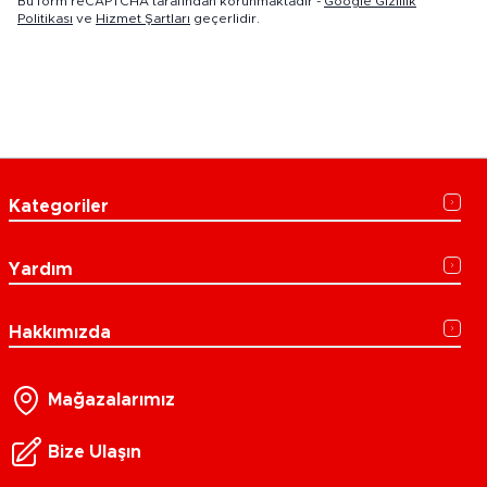
Bu form reCAPTCHA tarafından korunmaktadır -
Google Gizlilik
Politikası
ve
Hizmet Şartları
geçerlidir.
Kategoriler
Yardım
Hakkımızda
Mağazalarımız
Bize Ulaşın