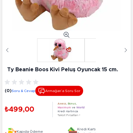
Ty Beanie Boos Kivi Peluş Oyuncak 15 cm.
(0)
Soru & Cevap
Armağan’a Soru Sor
Axess
,
Bonus
,
₺499,00
Maximum
ve
World
Kredi Kartınıza
Taksit Fırsatları !
Kredi Kartı
Kapıda Ödeme