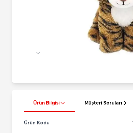
Nerf
Hayvan Figürler
Silahlar
Çeşitli Figürler
Silah Setleri
Koleksiyon Figürler
Kılıç Setleri
Elektronik Ürünler
Ok Setleri
Çeşitli Elektronik Ürünler
Ürün Bilgisi
Müşteri Soruları
Ürün Kodu