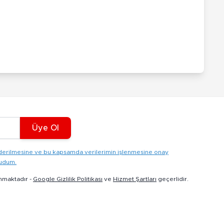
Üye Ol
gönderilmesine ve bu kapsamda verilerimin işlenmesine onay
kudum.
nmaktadır -
Google Gizlilik Politikası
ve
Hizmet Şartları
geçerlidir.