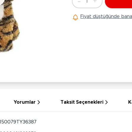
-
+
1
Ü
Adet
Hobi Oyuncakları
Anne Bebek Oyuncakları
Ak
Fiyat düştüğünde bana 
Maketler
K
Aktivite Masaları
Sihirbazlık Setleri
Bi
Oyun Halısı
Puzzlelar
K
Dönence ve Projektörler
Çeşitli Eğlence Oyuncakları
De
Dişlik ve Çıngıraklar
El İşi Setleri
B
Beslenme Gereçleri
Slime
Sp
Yürüme Arkadaşı
Pe
Bebek Oyuncakları
Bi
Bebek Araç Gereçleri
S
Banyo Oyuncakları
S
Yorumlar
Taksit Seçenekleri
K
150079TY36387