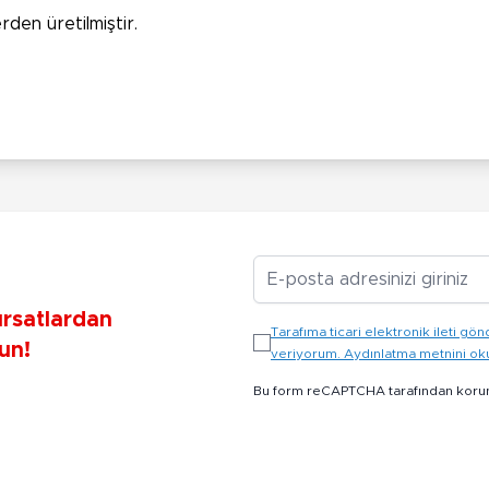
rden üretilmiştir.
E-posta Adresiniz
ırsatlardan
Tarafıma ticari elektronik ileti 
un!
veriyorum. Aydınlatma metnini o
Bu form reCAPTCHA tarafından koru