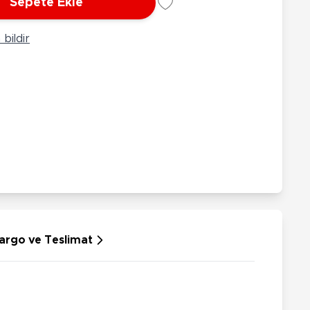
Sepete Ekle
rünleri
Çeşitli Peluşlar
ülü Araçlar
bildir
aykay - Paten - Scooter
sikletler
oruyucu Ekipmanlar
niz - Havuz Ürünleri
ahçe Oyuncakları
or Ürünleri
dallı Araçlar
n Git Araçlar
allanan Oyuncaklar
u Tabancaları
argo ve Teslimat