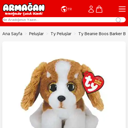
İçeriğe geç
Cart
TR
Ana Sayfa
>
Peluşlar
>
Ty Peluşlar
>
Ty Beanie Boos Barker Ba