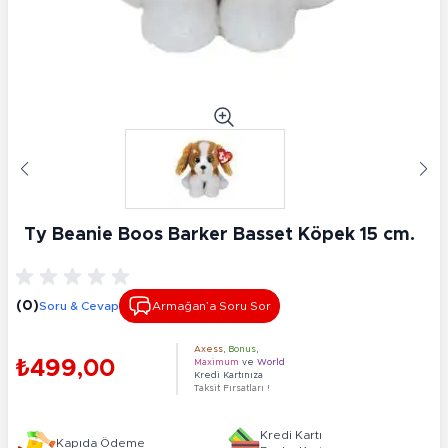
Ty Beanie Boos Barker Basset Köpek 15 cm.
(0)
Soru & Cevap
Armağan’a Soru Sor
Axess
,
Bonus
,
₺499,00
Maximum
ve
World
Kredi Kartınıza
Taksit Fırsatları !
Kredi Kartı
Kapıda Ödeme