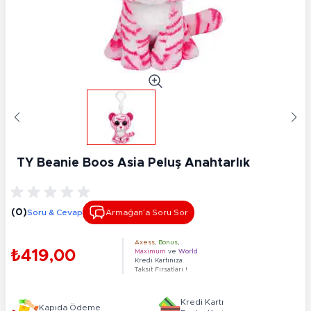
TY Beanie Boos Asia Peluş Anahtarlık
(0)
Soru & Cevap
Armağan’a Soru Sor
Axess
,
Bonus
,
₺419,00
Maximum
ve
World
Kredi Kartınıza
Taksit Fırsatları !
Kredi Kartı
Kapıda Ödeme