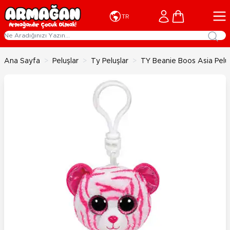
İçeriğe geç
Cart
TR
Ana Sayfa
>
Peluşlar
>
Ty Peluşlar
>
TY Beanie Boos Asia Peluş