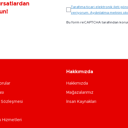
ırsatlardan
Tarafıma ticari elektronik ileti 
un!
veriyorum. Aydınlatma metnini o
Bu form reCAPTCHA tarafından koru
Hakkımızda
orular
Hakkımızda
ası
Mağazalarımız
e Sözleşmesi
İnsan Kaynakları
u Hizmetleri