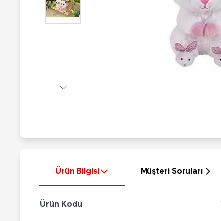
Nerf
Hayvan Figürler
Silahlar
Çeşitli Figürler
Silah Setleri
Koleksiyon Figürler
Kılıç Setleri
Elektronik Ürünler
Ok Setleri
Çeşitli Elektronik Ürünler
Ürün Bilgisi
Müşteri Soruları
Ürün Kodu