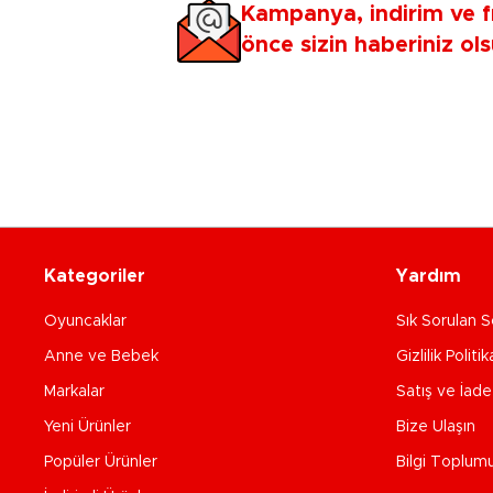
Kampanya, indirim ve f
önce sizin haberiniz ols
Kategoriler
Yardım
Oyuncaklar
Sık Sorulan S
Anne ve Bebek
Gizlilik Politik
Markalar
Satış ve İad
Yeni Ürünler
Bize Ulaşın
Popüler Ürünler
Bilgi Toplum