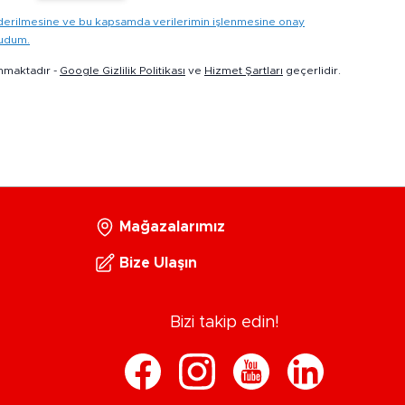
gönderilmesine ve bu kapsamda verilerimin işlenmesine onay
kudum.
nmaktadır -
Google Gizlilik Politikası
ve
Hizmet Şartları
geçerlidir.
Mağazalarımız
Bize Ulaşın
Bizi takip edin!