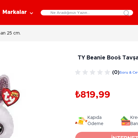
Markalar
şan 25 cm.
Eğitici Oyuncaklar
Bebekler
Y
Bilim Setleri
Moda Bebekler
L
TY Beanie Boo´s Tavş
Gelişim Oyuncakları
Et Bebekler
Au
Oyun Hamurları
Bez Bebekler
M
(0)
Soru & Ce
Fonksiyonlu Bebekler
Çe
Müzik Aletleri
Bebek Evleri
P
3-5 Yaş
6-9 Yaş
₺819,99
Oyuncak Bebek Aksesuarları
Oyunlar
Oyuncak Bebek Setleri
K
Pa
Arkadaş - Aile Kutu Oyunları
Kozmetik ve Aksesuar
Kapıda
Kre
Yı
Çocuk Kutu Oyunları
Ödeme
Ban
Kozmetik ve Güzellik Setleri
Eğitici Oyunlar
A
Aksesuar