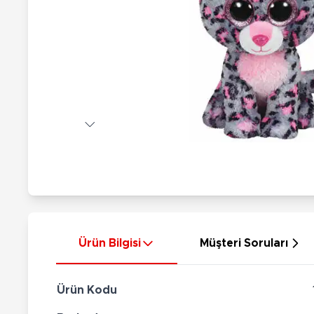
Nerf
Hayvan Figürler
Silahlar
Çeşitli Figürler
Silah Setleri
Koleksiyon Figürler
Kılıç Setleri
Elektronik Ürünler
Ok Setleri
Çeşitli Elektronik Ürünler
Ürün Bilgisi
Müşteri Soruları
Ürün Kodu