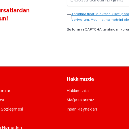
ırsatlardan
Tarafıma ticari elektronik ileti 
un!
veriyorum. Aydınlatma metnini o
Bu form reCAPTCHA tarafından koru
Hakkımızda
orular
Hakkımızda
ası
Mağazalarımız
e Sözleşmesi
İnsan Kaynakları
u Hizmetleri