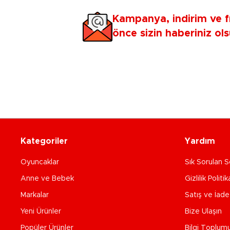
Kampanya, indirim ve f
önce sizin haberiniz ols
Kategoriler
Yardım
Oyuncaklar
Sık Sorulan S
Anne ve Bebek
Gizlilik Politik
Markalar
Satış ve İad
Yeni Ürünler
Bize Ulaşın
Popüler Ürünler
Bilgi Toplum