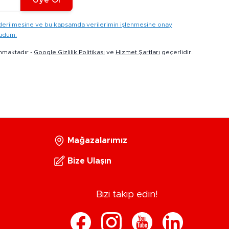
gönderilmesine ve bu kapsamda verilerimin işlenmesine onay
kudum.
nmaktadır -
Google Gizlilik Politikası
ve
Hizmet Şartları
geçerlidir.
Mağazalarımız
Bize Ulaşın
Bizi takip edin!