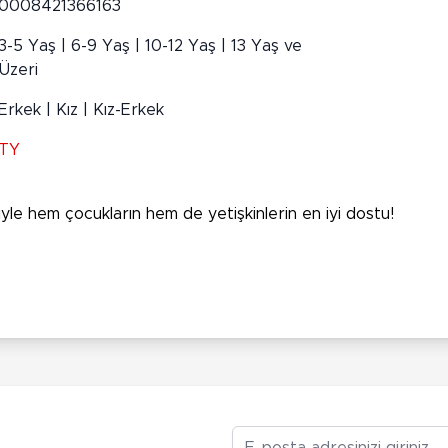
0008421366163
3-5 Yaş | 6-9 Yaş | 10-12 Yaş | 13 Yaş ve
Üzeri
Erkek | Kız | Kız-Erkek
TY
riyle hem çocukların hem de yetişkinlerin en iyi dostu!
E-posta Adresiniz