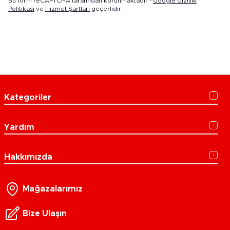
Bu form reCAPTCHA tarafından korunmaktadır -
Google Gizlilik
Politikası
ve
Hizmet Şartları
geçerlidir.
Kategoriler
Yardım
Hakkımızda
Mağazalarımız
Bize Ulaşın