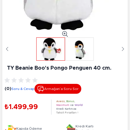
TY Beanie Boo's Pongo Penguen 40 cm.
(0)
Soru & Cevap
Armağan’a Soru Sor
Axess
,
Bonus
,
₺1.499,99
Maximum
ve
World
Kredi Kartınıza
Taksit Fırsatları !
Kredi Kartı
Kapıda Ödeme