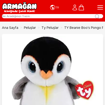
İçeriğe geç
Cart
TR
Ana Sayfa
>
Peluşlar
>
Ty Peluşlar
>
TY Beanie Boo's Pongo P