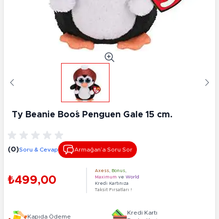
Ty Beanie Boo´s Penguen Gale 15 cm.
(0)
Soru & Cevap
Armağan’a Soru Sor
Axess
,
Bonus
,
₺499,00
Maximum
ve
World
Kredi Kartınıza
Taksit Fırsatları !
Kredi Kartı
Kapıda Ödeme