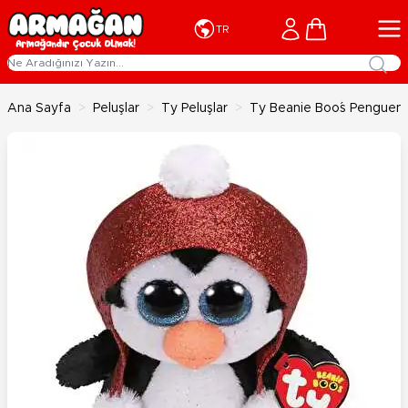
İçeriğe geç
Cart
TR
Ana Sayfa
>
Peluşlar
>
Ty Peluşlar
>
Ty Beanie Boo´s Penguen 