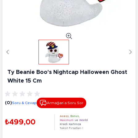
Ty Beanie Boo's Nightcap Halloween Ghost
White 15 Cm
(0)
Soru & Cevap
Armağan’a Soru Sor
Axess
,
Bonus
,
₺499,00
Maximum
ve
World
Kredi Kartınıza
Taksit Fırsatları !