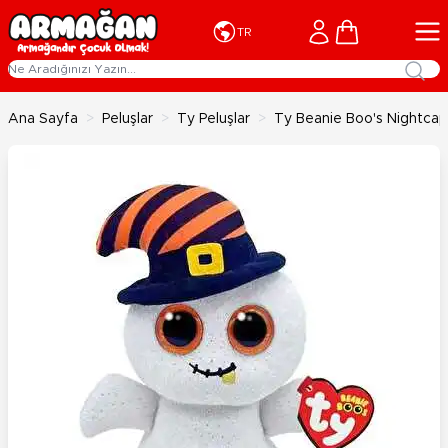
İçeriğe geç
Cart
TR
Ana Sayfa
>
Peluşlar
>
Ty Peluşlar
>
Ty Beanie Boo's Nightca