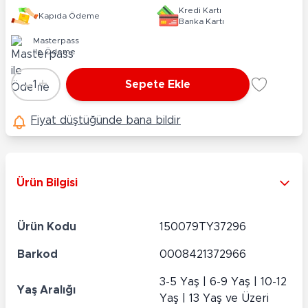
Kredi Kartı
Kapıda Ödeme
Banka Kartı
Masterpass
ile Ödeme
-
+
1
Sepete Ekle
Adet
Fiyat düştüğünde bana bildir
Ürün Bilgisi
Ürün Kodu
150079TY37296
Barkod
0008421372966
3-5 Yaş | 6-9 Yaş | 10-12
Yaş Aralığı
Yaş | 13 Yaş ve Üzeri