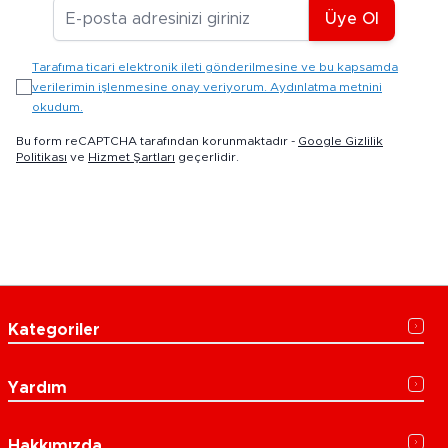
E-posta Adresiniz
Üye Ol
Tarafıma ticari elektronik ileti gönderilmesine ve bu kapsamda
verilerimin işlenmesine onay veriyorum. Aydınlatma metnini
okudum.
Bu form reCAPTCHA tarafından korunmaktadır -
Google Gizlilik
Politikası
ve
Hizmet Şartları
geçerlidir.
Kategoriler
Yardım
Hakkımızda