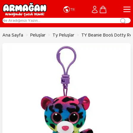
İçeriğe geç
Cart
TR
Ana Sayfa
>
Peluşlar
>
Ty Peluşlar
>
TY Beanie Boo´s Dotty Ren