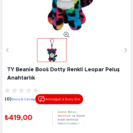
TY Beanie Boo´s Dotty Renkli Leopar Peluş
Anahtarlık
(0)
Soru & Cevap
Armağan’a Soru Sor
Axess
,
Bonus
,
₺419,00
Maximum
ve
World
Kredi Kartınıza
Taksit Fırsatları !