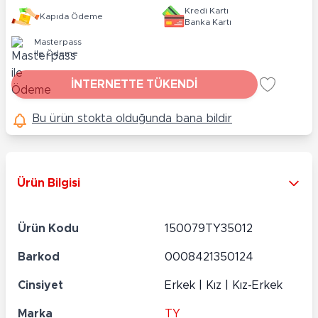
Kredi Kartı
Kapıda Ödeme
Banka Kartı
Masterpass
ile Ödeme
İNTERNETTE TÜKENDİ
Bu ürün stokta olduğunda bana bildir
Ürün Bilgisi
Ürün Kodu
150079TY35012
Barkod
0008421350124
Cinsiyet
Erkek | Kız | Kız-Erkek
Marka
TY