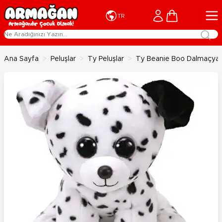
İçeriğe geç
Cart
TR
Ana Sayfa
>
Peluşlar
>
Ty Peluşlar
>
Ty Beanie Boo Dalmaçyal