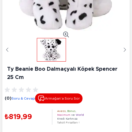
Ty Beanie Boo Dalmaçyalı Köpek Spencer
25 Cm
(0)
Soru & Cevap
Armağan’a Soru Sor
Axess
,
Bonus
,
₺819,99
Maximum
ve
World
Kredi Kartınıza
Taksit Fırsatları !