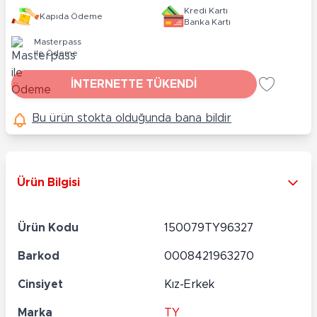
Kredi Kartı
Kapıda Ödeme
Banka Kartı
Masterpass
ile Ödeme
İNTERNETTE TÜKENDİ
Bu ürün stokta olduğunda bana bildir
Ürün Bilgisi
Ürün Kodu
150079TY96327
Barkod
0008421963270
Cinsiyet
Kız-Erkek
Marka
TY