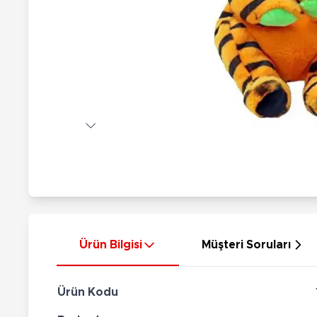
Nerf
Hayvan Figürler
Silahlar
Çeşitli Figürler
Silah Setleri
Koleksiyon Figürler
Kılıç Setleri
Elektronik Ürünler
Ok Setleri
Çeşitli Elektronik Ürünler
Ürün Bilgisi
Müşteri Soruları
Ürün Kodu