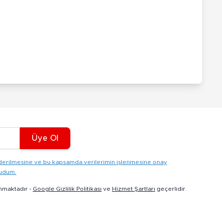
Üye Ol
gönderilmesine ve bu kapsamda verilerimin işlenmesine onay
kudum.
nmaktadır -
Google Gizlilik Politikası
ve
Hizmet Şartları
geçerlidir.