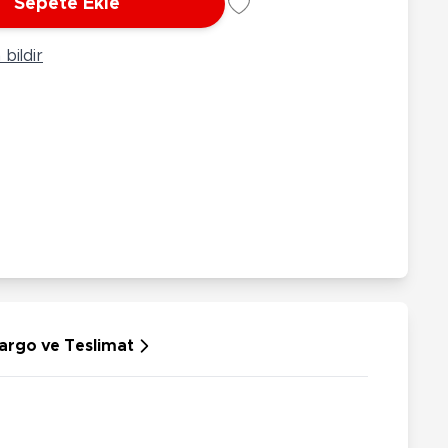
Sepete Ekle
rünleri
Çeşitli Peluşlar
ülü Araçlar
bildir
aykay - Paten - Scooter
sikletler
oruyucu Ekipmanlar
niz - Havuz Ürünleri
ahçe Oyuncakları
or Ürünleri
dallı Araçlar
n Git Araçlar
allanan Oyuncaklar
u Tabancaları
argo ve Teslimat