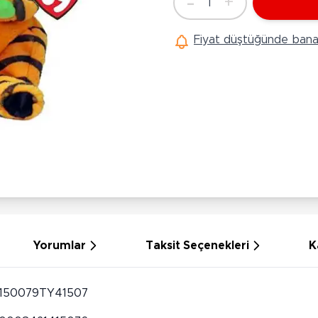
-
+
1
Ü
Adet
Hobi Oyuncakları
Anne Bebek Oyuncakları
Ak
Fiyat düştüğünde bana 
Maketler
K
Aktivite Masaları
Sihirbazlık Setleri
Bi
Oyun Halısı
Puzzlelar
K
Dönence ve Projektörler
Çeşitli Eğlence Oyuncakları
De
Dişlik ve Çıngıraklar
El İşi Setleri
B
Beslenme Gereçleri
Slime
Sp
Yürüme Arkadaşı
Pe
Bebek Oyuncakları
Bi
Bebek Araç Gereçleri
S
Banyo Oyuncakları
S
Yorumlar
Taksit Seçenekleri
K
150079TY41507