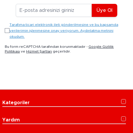
E-posta Adresiniz
Üye Ol
Tarafıma ticari elektronik ileti gönderilmesine ve bu kapsamda
verilerimin işlenmesine onay veriyorum. Aydınlatma metnini
okudum.
Bu form reCAPTCHA tarafından korunmaktadır -
Google Gizlilik
Politikası
ve
Hizmet Şartları
geçerlidir.
Kategoriler
Yardım