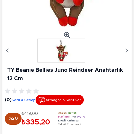
TY Beanie Bellies Juno Reindeer Anahtarlık
12 Cm
(0)
Soru & Cevap
Armağan’a Soru Sor
₺419,00
Axess
,
Bonus
,
Maximum
ve
World
%20
₺335,20
Kredi Kartınıza
Taksit Fırsatları !