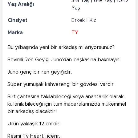
3-5 Yaş | 6-9 Yaş | 10-12
Yaş Aralığı
Yaş
Cinsiyet
Erkek | Kız
Marka
TY
Bu yılbaşında yeni bir arkadaş mı arıyorsunuz?
Sevimli Ren Geyiği Juno'dan başkasına bakmayın.
Juno genç bir ren geyiğidir,
Süper yumuşak kahverengi bir gövdesi vardır.
Sırt çantasına takılabileceği veya anahtarlık olarak
kullanılabileceği için tüm maceralarınızda mükemmel
bir arkadaş olacaktır!
Ürün yaklaşık 12 cm'dir.
Resmi Ty Heart'ı içerir.