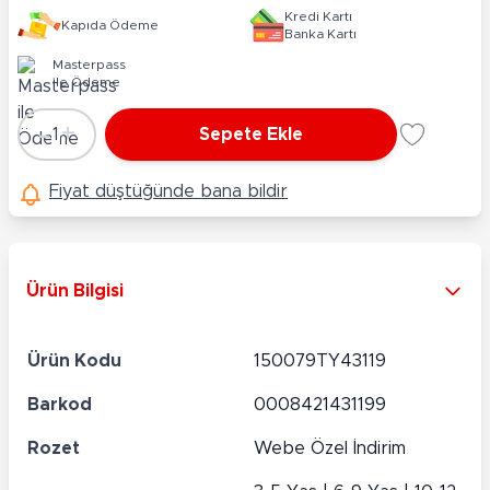
Kredi Kartı
Kapıda Ödeme
Banka Kartı
Masterpass
ile Ödeme
-
+
1
Sepete Ekle
Adet
Fiyat düştüğünde bana bildir
Ürün Bilgisi
Ürün Kodu
150079TY43119
Barkod
0008421431199
Rozet
Webe Özel İndirim