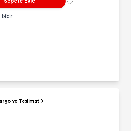
Sepete Ekle
rünleri
Çeşitli Peluşlar
ülü Araçlar
bildir
aykay - Paten - Scooter
sikletler
oruyucu Ekipmanlar
niz - Havuz Ürünleri
ahçe Oyuncakları
or Ürünleri
dallı Araçlar
n Git Araçlar
allanan Oyuncaklar
u Tabancaları
argo ve Teslimat