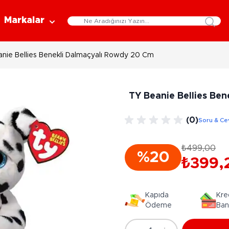
Markalar
nie Bellies Benekli Dalmaçyalı Rowdy 20 Cm
Eğitici Oyuncaklar
Bebekler
Y
Bilim Setleri
Moda Bebekler
L
TY Beanie Bellies Be
Gelişim Oyuncakları
Et Bebekler
Au
Oyun Hamurları
Bez Bebekler
M
(0)
Soru & Ce
Fonksiyonlu Bebekler
Çe
Müzik Aletleri
Bebek Evleri
P
₺499,00
3-5 Yaş
6-9 Yaş
%20
Oyuncak Bebek Aksesuarları
₺399,
Oyunlar
Oyuncak Bebek Setleri
K
Pa
Arkadaş - Aile Kutu Oyunları
Kozmetik ve Aksesuar
Kapıda
Kre
Yı
Çocuk Kutu Oyunları
Ödeme
Ban
Kozmetik ve Güzellik Setleri
Eğitici Oyunlar
A
Aksesuar