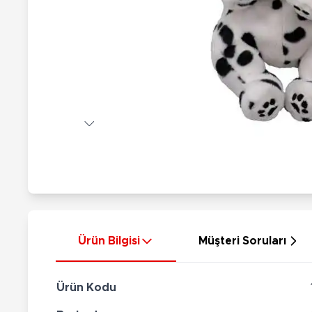
Nerf
Hayvan Figürler
Silahlar
Çeşitli Figürler
Silah Setleri
Koleksiyon Figürler
Kılıç Setleri
Elektronik Ürünler
Ok Setleri
Çeşitli Elektronik Ürünler
Ürün Bilgisi
Müşteri Soruları
Ürün Kodu