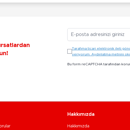
E-posta Adresiniz
ırsatlardan
Tarafıma ticari elektronik ileti 
un!
veriyorum. Aydınlatma metnini o
Bu form reCAPTCHA tarafından koru
Hakkımızda
orular
Hakkımızda