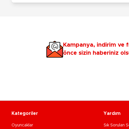
Kampanya, indirim ve f
önce sizin haberiniz ols
Kategoriler
Yardım
Oyuncaklar
Sık Sorulan S