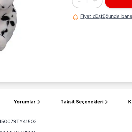
-
+
1
Ü
Adet
Hobi Oyuncakları
Anne Bebek Oyuncakları
Ak
Fiyat düştüğünde bana 
Maketler
K
Aktivite Masaları
Sihirbazlık Setleri
Bi
Oyun Halısı
Puzzlelar
K
Dönence ve Projektörler
Çeşitli Eğlence Oyuncakları
De
Dişlik ve Çıngıraklar
El İşi Setleri
B
Beslenme Gereçleri
Slime
Sp
Yürüme Arkadaşı
Pe
Bebek Oyuncakları
Bi
Bebek Araç Gereçleri
S
Banyo Oyuncakları
S
Yorumlar
Taksit Seçenekleri
K
150079TY41502