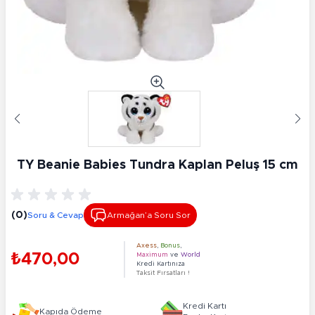
TY Beanie Babies Tundra Kaplan Peluş 15 cm
(0)
Soru & Cevap
Armağan’a Soru Sor
Axess
,
Bonus
,
₺470,00
Maximum
ve
World
Kredi Kartınıza
Taksit Fırsatları !
Kredi Kartı
Kapıda Ödeme