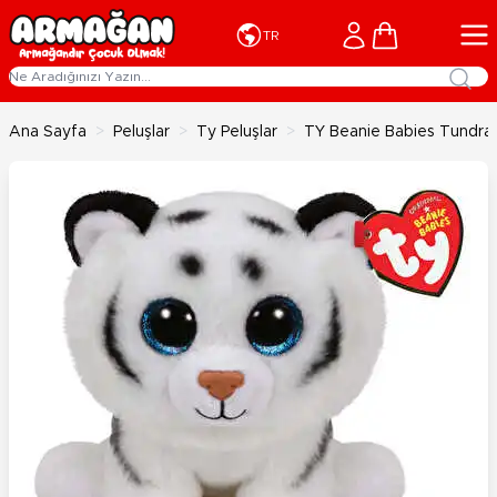
İçeriğe geç
Cart
TR
Ana Sayfa
>
Peluşlar
>
Ty Peluşlar
>
TY Beanie Babies Tundra 