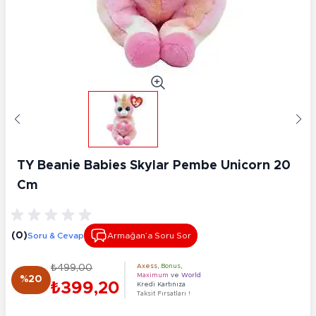
TY Beanie Babies Skylar Pembe Unicorn 20
Cm
(0)
Soru & Cevap
Armağan’a Soru Sor
₺499,00
Axess
,
Bonus
,
Maximum
ve
World
%20
₺399,20
Kredi Kartınıza
Taksit Fırsatları !