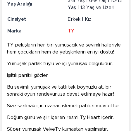
3-5 Yaş | 6-9 Yaş | 10-12
Yaş Aralığı
Yaş | 13 Yaş ve Üzeri
Cinsiyet
Erkek | Kız
Marka
TY
TY peluşların her biri yumuşacık ve sevimli halleriyle
hem çocukların hem de yetişkinlerin en iyi dostu!
Yumuşak parlak tüylü ve içi yumuşak dolguludur.
Işıltılı parıltılı gözler
Bu sevimli, yumuşak ve tatlı tek boynuzlu at, bir
sonraki oyun randevunuza davet edilmeye hazır!
Size sarılmak için uzanan işlemeli patileri mevcuttur.
Doğum günü ve şiir içeren resmi Ty Heart içerir.
Süper yumuşak VelveTy kumaştan yapılmıştır.