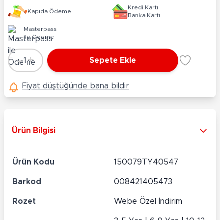
Kredi Kartı
Kapıda Ödeme
Banka Kartı
Masterpass
ile Ödeme
-
+
1
Sepete Ekle
Adet
Fiyat düştüğünde bana bildir
Ürün Bilgisi
Ürün Kodu
150079TY40547
Barkod
008421405473
Rozet
Webe Özel İndirim