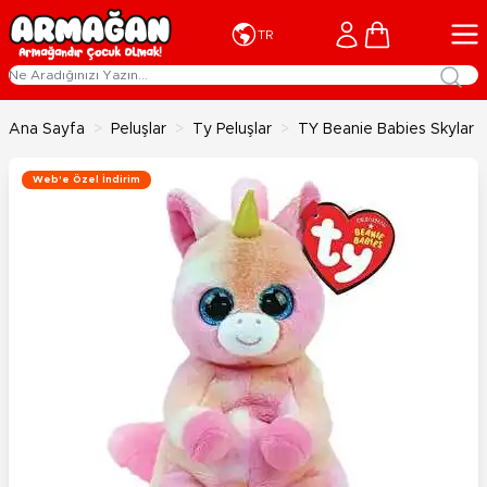
İçeriğe geç
Cart
TR
Ana Sayfa
>
Peluşlar
>
Ty Peluşlar
>
TY Beanie Babies Skylar
Web'e Özel İndirim