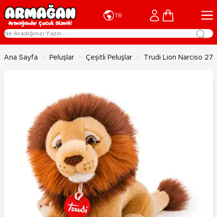
İçeriğe geç
Cart
TR
Ana Sayfa
>
Peluşlar
>
Çeşitli Peluşlar
>
Trudi Lion Narciso 27