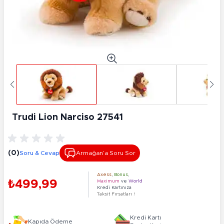
Trudi Lion Narciso 27541
(0)
Soru & Cevap
Armağan’a Soru Sor
Axess
,
Bonus
,
₺499,99
Maximum
ve
World
Kredi Kartınıza
Taksit Fırsatları !
Kredi Kartı
Kapıda Ödeme