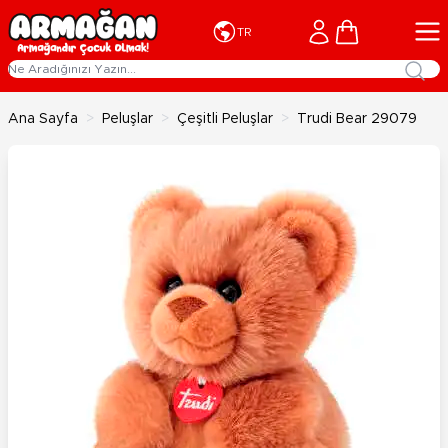
İçeriğe geç
Cart
TR
Ana Sayfa
>
Peluşlar
>
Çeşitli Peluşlar
>
Trudi Bear 29079