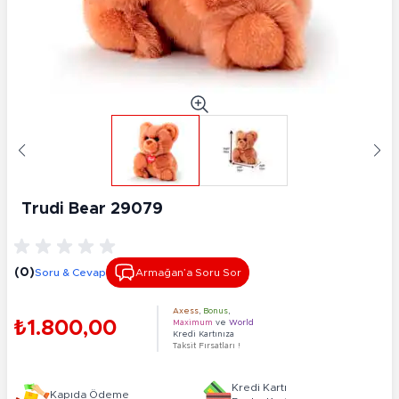
Trudi Bear 29079
(0)
Soru & Cevap
Armağan’a Soru Sor
Axess
,
Bonus
,
₺1.800,00
Maximum
ve
World
Kredi Kartınıza
Taksit Fırsatları !
Kredi Kartı
Kapıda Ödeme