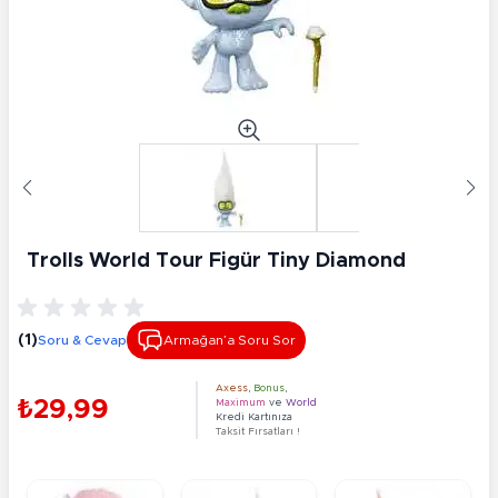
Trolls World Tour Figür Tiny Diamond
(1)
Soru & Cevap
Armağan’a Soru Sor
Axess
,
Bonus
,
₺29,99
Maximum
ve
World
Kredi Kartınıza
Taksit Fırsatları !