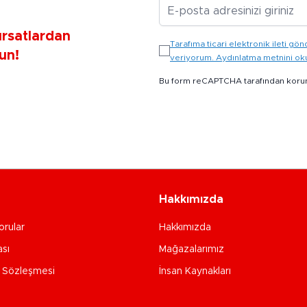
E-posta Adresiniz
ırsatlardan
Tarafıma ticari elektronik ileti 
un!
veriyorum. Aydınlatma metnini o
Bu form reCAPTCHA tarafından koru
Hakkımızda
orular
Hakkımızda
ası
Mağazalarımız
e Sözleşmesi
İnsan Kaynakları