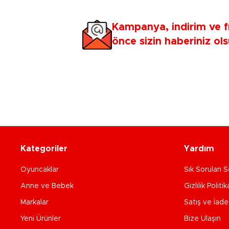
Kampanya, indirim ve f
önce sizin haberiniz ols
Kategoriler
Yardım
Oyuncaklar
Sık Sorulan S
Anne ve Bebek
Gizlilik Politik
Markalar
Satış ve İad
Yeni Ürünler
Bize Ulaşın