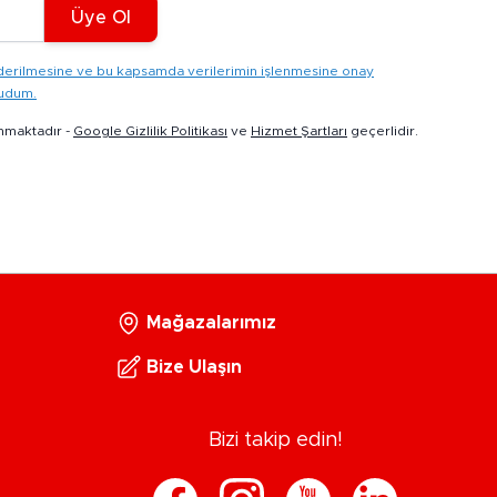
Üye Ol
gönderilmesine ve bu kapsamda verilerimin işlenmesine onay
kudum.
nmaktadır -
Google Gizlilik Politikası
ve
Hizmet Şartları
geçerlidir.
Mağazalarımız
Bize Ulaşın
Bizi takip edin!