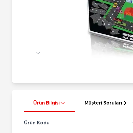
Nerf
Hayvan Figürler
Silahlar
Çeşitli Figürler
Silah Setleri
Koleksiyon Figürler
Kılıç Setleri
Elektronik Ürünler
Ok Setleri
Çeşitli Elektronik Ürünler
Ürün Bilgisi
Müşteri Soruları
Ürün Kodu