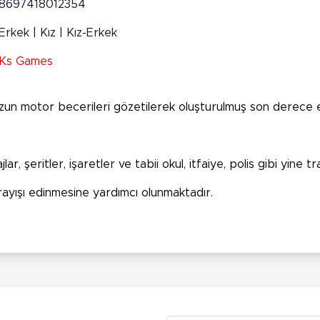
8697418012354
Erkek | Kız | Kız-Erkek
Ks Games
n motor becerileri gözetilerek oluşturulmuş son derece eğl
jlar, şeritler, işaretler ve tabii okul, itfaiye, polis gibi yine
rayışı edinmesine yardımcı olunmaktadır.