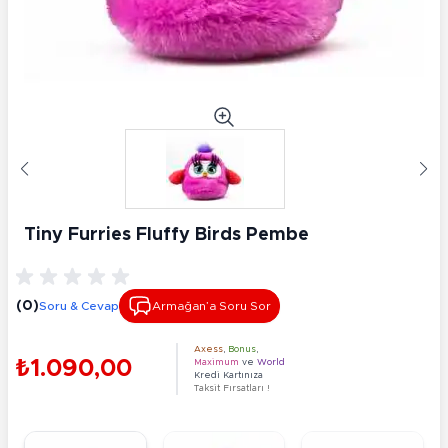
Tiny Furries Fluffy Birds Pembe
(0)
Soru & Cevap
Armağan’a Soru Sor
Axess
,
Bonus
,
₺1.090,00
Maximum
ve
World
Kredi Kartınıza
Taksit Fırsatları !