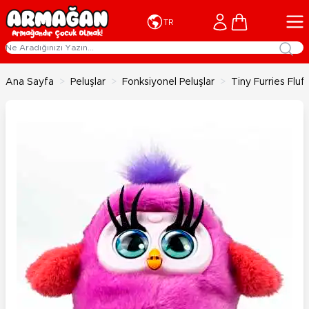
İçeriğe geç
Cart
TR
Ana Sayfa
>
Peluşlar
>
Fonksiyonel Peluşlar
>
Tiny Furries Flu