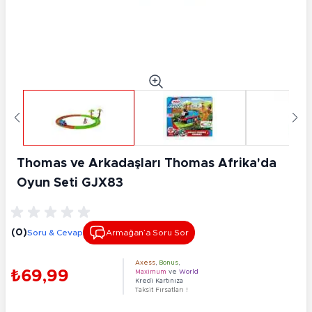
Thomas ve Arkadaşları Thomas Afrika'da
Oyun Seti GJX83
(0)
Soru & Cevap
Armağan’a Soru Sor
Axess
,
Bonus
,
₺69,99
Maximum
ve
World
Kredi Kartınıza
Taksit Fırsatları !