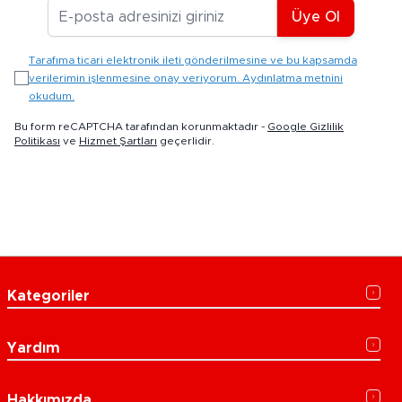
E-posta Adresiniz
Üye Ol
Tarafıma ticari elektronik ileti gönderilmesine ve bu kapsamda
verilerimin işlenmesine onay veriyorum. Aydınlatma metnini
okudum.
Bu form reCAPTCHA tarafından korunmaktadır -
Google Gizlilik
Politikası
ve
Hizmet Şartları
geçerlidir.
Kategoriler
Yardım
Hakkımızda