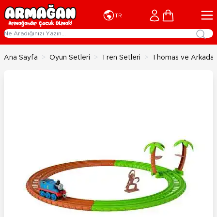
İçeriğe geç
Cart
TR
Ana Sayfa
>
Oyun Setleri
>
Tren Setleri
>
Thomas ve Arkadaşl