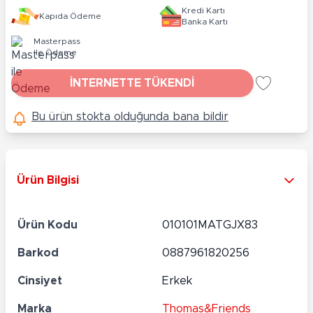
Kredi Kartı
Kapıda Ödeme
Banka Kartı
Masterpass
ile Ödeme
İNTERNETTE TÜKENDİ
Bu ürün stokta olduğunda bana bildir
Ürün Bilgisi
Ürün Kodu
010101MATGJX83
Barkod
0887961820256
Cinsiyet
Erkek
Marka
Thomas&Friends