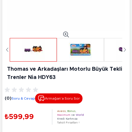
Thomas ve Arkadaşları Motorlu Büyük Tekli
Trenler Nia HDY63
(0)
Soru & Cevap
Armağan’a Soru Sor
Axess
,
Bonus
,
₺599,99
Maximum
ve
World
Kredi Kartınıza
Taksit Fırsatları !