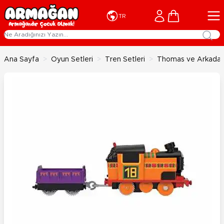
İçeriğe geç
Cart
TR
Ana Sayfa
>
Oyun Setleri
>
Tren Setleri
>
Thomas ve Arkadaşl