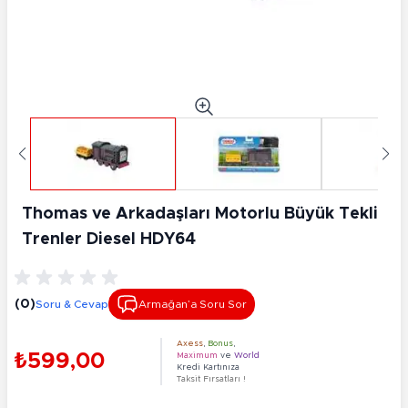
Thomas ve Arkadaşları Motorlu Büyük Tekli
Trenler Diesel HDY64
(0)
Soru & Cevap
Armağan’a Soru Sor
Axess
,
Bonus
,
₺599,00
Maximum
ve
World
Kredi Kartınıza
Taksit Fırsatları !