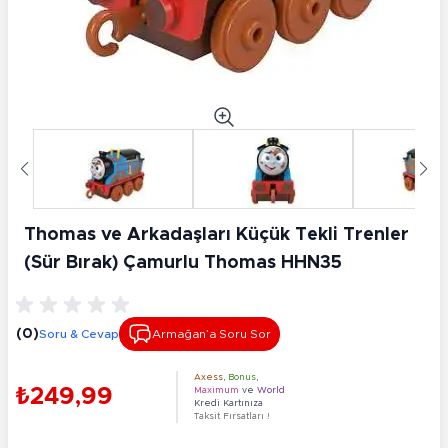
Thomas ve Arkadaşları Küçük Tekli Trenler
(Sür Bırak) Çamurlu Thomas HHN35
(0)
Soru & Cevap
Armağan’a Soru Sor
Axess
,
Bonus
,
₺249,99
Maximum
ve
World
Kredi Kartınıza
Taksit Fırsatları !