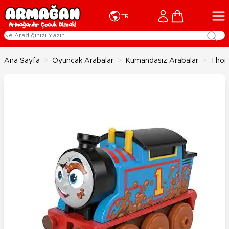
İçeriğe geç
Cart
TR
Ana Sayfa
>
Oyuncak Arabalar
>
Kumandasız Arabalar
>
Thoma