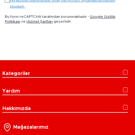
verilerimin işlenmesine onay veriyorum. Aydınlatma metnini
okudum.
Bu form reCAPTCHA tarafından korunmaktadır -
Google Gizlilik
Politikası
ve
Hizmet Şartları
geçerlidir.
Kategoriler
Yardım
Hakkımızda
Mağazalarımız