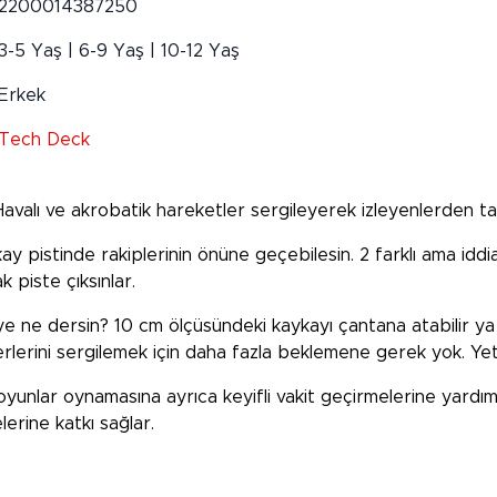
2200014387250
3-5 Yaş | 6-9 Yaş | 10-12 Yaş
Erkek
Tech Deck
! Havalı ve akrobatik hareketler sergileyerek izleyenlerden t
pistinde rakiplerinin önüne geçebilesin. 2 farklı ama iddial
k piste çıksınlar.
ne dersin? 10 cm ölçüsündeki kaykayı çantana atabilir ya da 
erlerini sergilemek için daha fazla beklemene gerek yok. Yet
oyunlar oynamasına ayrıca keyifli vakit geçirmelerine yardımc
erine katkı sağlar.