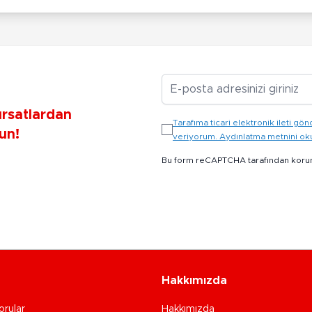
E-posta Adresiniz
ırsatlardan
Tarafıma ticari elektronik ileti 
un!
veriyorum. Aydınlatma metnini o
Bu form reCAPTCHA tarafından koru
Hakkımızda
orular
Hakkımızda