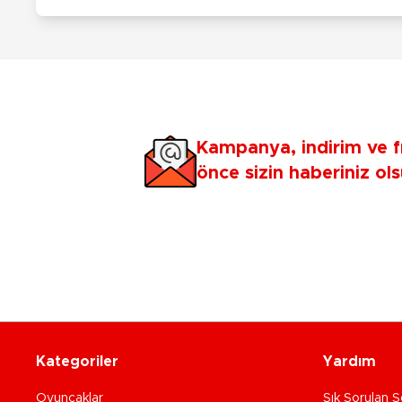
Kampanya, indirim ve f
önce sizin haberiniz ols
Kategoriler
Yardım
Oyuncaklar
Sık Sorulan S