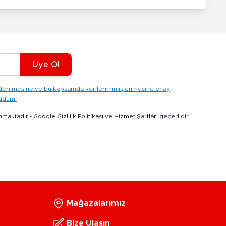
Üye Ol
gönderilmesine ve bu kapsamda verilerimin işlenmesine onay
kudum.
nmaktadır -
Google Gizlilik Politikası
ve
Hizmet Şartları
geçerlidir.
Mağazalarımız
Bize Ulaşın