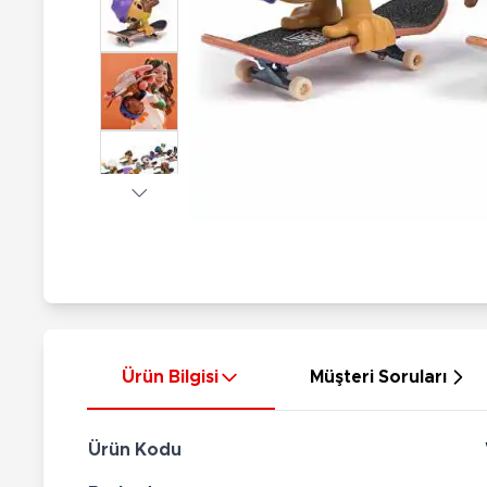
Nerf
Hayvan Figürler
Silahlar
Çeşitli Figürler
Silah Setleri
Koleksiyon Figürler
Kılıç Setleri
Elektronik Ürünler
Ok Setleri
Çeşitli Elektronik Ürünler
Ürün Bilgisi
Müşteri Soruları
Ürün Kodu