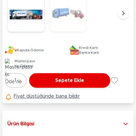
Kredi Kartı
Kapıda Ödeme
Banka Kartı
Masterpass
ile Ödeme
-
+
1
Sepete Ekle
Adet
Fiyat düştüğünde bana bildir
Ürün Bilgisi