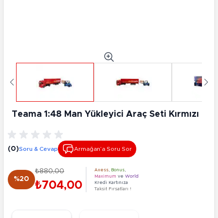
Teama 1:48 Man Yükleyici Araç Seti Kırmızı
(0)
Soru & Cevap
Armağan’a Soru Sor
₺880,00
Axess
,
Bonus
,
Maximum
ve
World
%20
₺704,00
Kredi Kartınıza
Taksit Fırsatları !