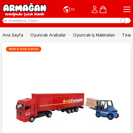
İçeriğe geç
Cart
TR
Ana Sayfa
>
Oyuncak Arabalar
>
Oyuncak İş Makinaları
>
Teama
Web'e Özel İndirim