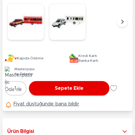
Kredi Kartı
Kapıda Ödeme
Banka Kartı
Masterpass
ile Ödeme
-
+
1
Sepete Ekle
Adet
Fiyat düştüğünde bana bildir
Ürün Bilgisi