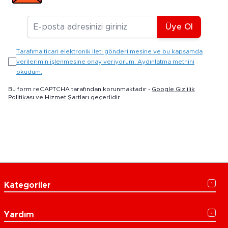
E-posta Adresiniz
Üye Ol
Tarafıma ticari elektronik ileti gönderilmesine ve bu kapsamda
verilerimin işlenmesine onay veriyorum. Aydınlatma metnini
okudum.
Bu form reCAPTCHA tarafından korunmaktadır -
Google Gizlilik
Politikası
ve
Hizmet Şartları
geçerlidir.
Kategoriler
Yardım