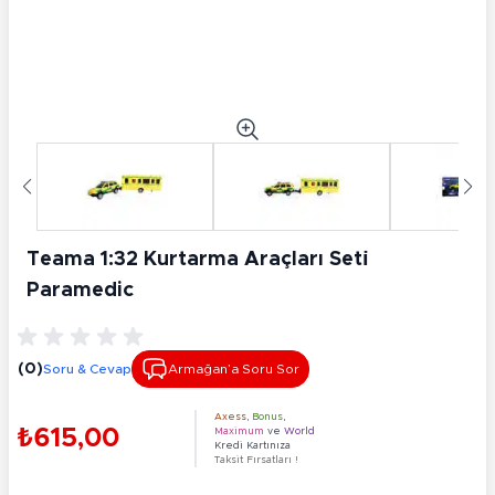
Teama 1:32 Kurtarma Araçları Seti̇
Paramedic
(0)
Soru & Cevap
Armağan’a Soru Sor
Axess
,
Bonus
,
₺615,00
Maximum
ve
World
Kredi Kartınıza
Taksit Fırsatları !