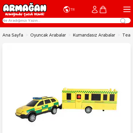
İçeriğe geç
Cart
TR
Ana Sayfa
>
Oyuncak Arabalar
>
Kumandasız Arabalar
>
Teama